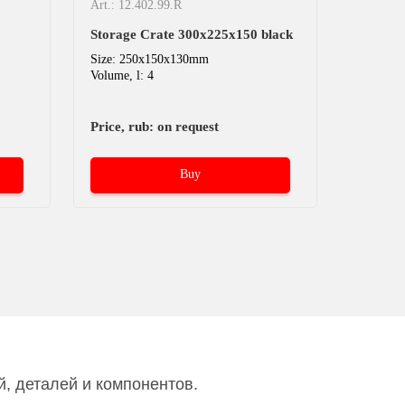
Art.: 12.402.99.R
Art.: 12.
Storage Crate 300х225х150 black
Storage
Size: 250x150x130mm
Size: 3
Volume, l: 4
Volume, l
Price, rub: on request
Price, r
Buy
, деталей и компонентов.