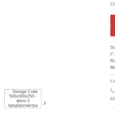
Co
Si
t°:
Ra
Ma
Co