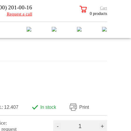
00) 201-00-16
Cart
0 products
Request a call
t.: 12.407
In stock
Print
ice:
-
+
 request