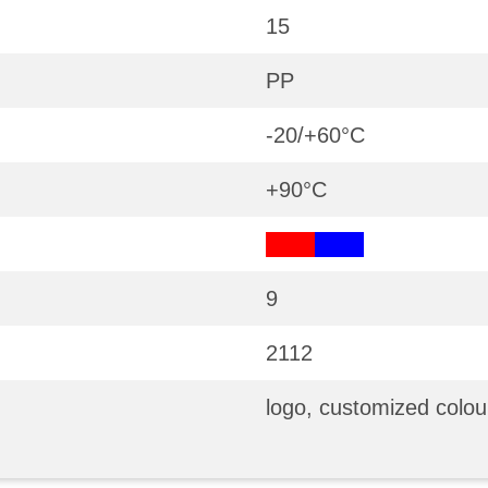
15
PP
-20/+60°С
+90°С
9
2112
logo, customized colou