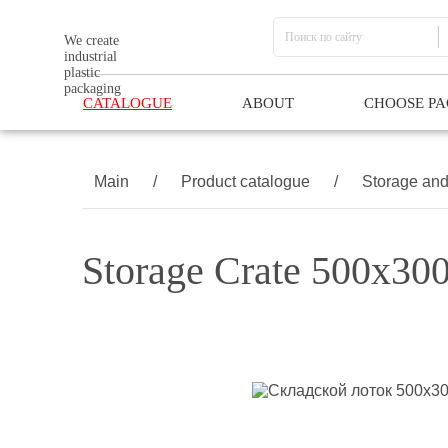
We create
industrial
plastic
packaging
CATALOGUE
ABOUT
CHOOSE P
Main
/
Product catalogue
/
Storage and 
Storage Crate 500х30