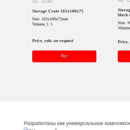
Art.: 1
Art.: 12.401
Stora
0
Storage Crate 165х100х75
black 
Size: 165x100x75mm
Size: 
Volume, l: 1
Volume,
Price, rub: on request
Price,
Buy
Разработаны как универсальное комплексн