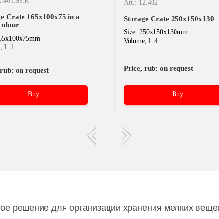
2.401.99.R
Art.: 12.402
ge Crate 165х100х75 in a
Storage Crate 250x150x130
colour
Size: 250x150x130mm
165x100x75mm
Volume, l: 4
 l: 1
Price, rub: on request
 rub: on request
Buy
Buy
ое решение для организации хранения мелких вещей