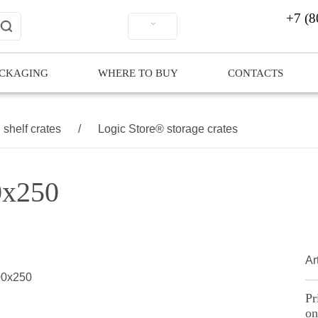
+7 (8
ACKAGING
WHERE TO BUY
CONTACTS
shelf crates
/
Logic Store® storage crates
0х250
Ar
Pr
on