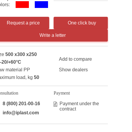
lors:
Request a price
One click buy
Write a letter
ze
500 x300 x250
Add to compare
-20/+60°С
w material PP
Show dealers
ximum load, kg
50
nsultation
Payment
8 (800) 201-00-16
Payment under the
contract
info@iplast.com