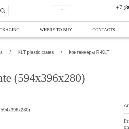
+7 (8
ACKAGING
WHERE TO BUY
CONTACTS
es
/
KLT plastic crates
/
Контейнеры R-KLT
ate (594х396х280)
Ar
Pr
on