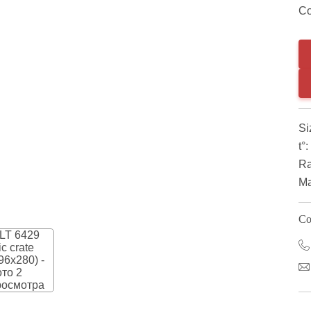
Co
Si
t°:
Ra
Ma
Co