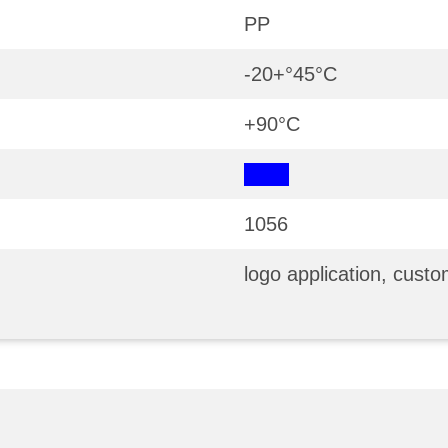
PP
-20+°45°С
+90°С
1056
logo application, custo