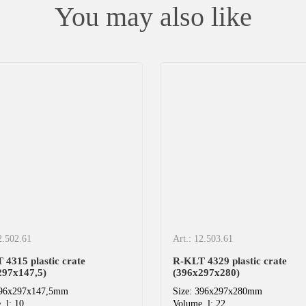
You may also like
2.502.61
Art.: 12.503.61
4315 plastic crate
R-KLT 4329 plastic crate
297х147,5)
(396х297х280)
396x297x147,5mm
Size: 396x297x280mm
 l: 10
Volume, l: 22