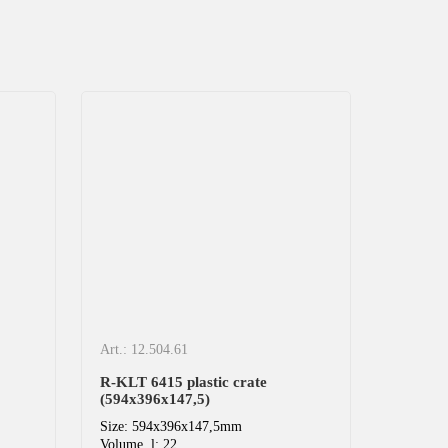
Art.: 12.504.61
Art.: 12.
R-KLT 6415 plastic crate
R-KLT 6
(594х396х147,5)
(594х39
Size: 594x396x147,5mm
Size: 5
Volume, l: 22
Volume, 