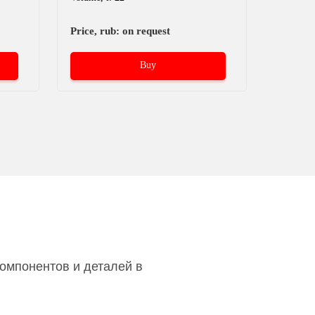
Price, rub: on request
Price, r
Buy
омпонентов и деталей в