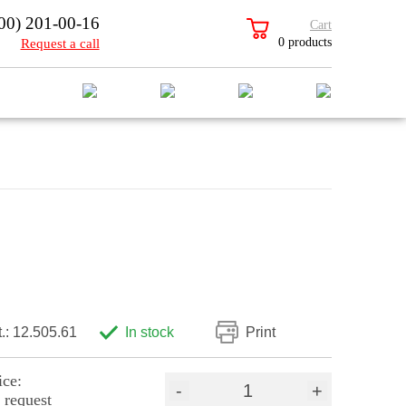
00) 201-00-16
Cart
0 products
Request a call
t.: 12.505.61
In stock
Print
ice:
-
+
 request