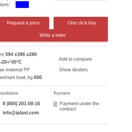
lors:
Request a price
One click buy
Write a letter
ze
594 x396 x280
Add to compare
-20+°45°С
w material PP
Show dealers
ximum load, kg
600
nsultation
Payment
8 (800) 201-00-16
Payment under the
contract
info@iplast.com