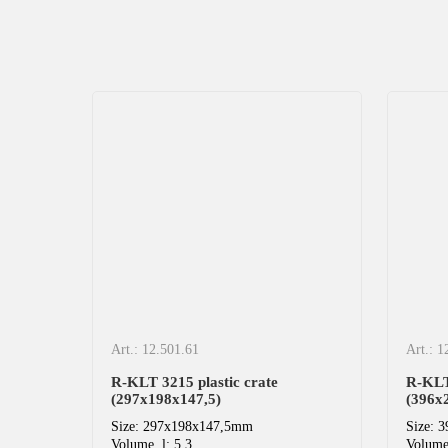
Art.: 12.501.61
Art.: 1
R-KLT 3215 plastic crate
R-KLT 
t
(297х198х147,5)
(396х
Size: 297x198x147,5mm
Size: 
Volume, l: 5,3
Volume,