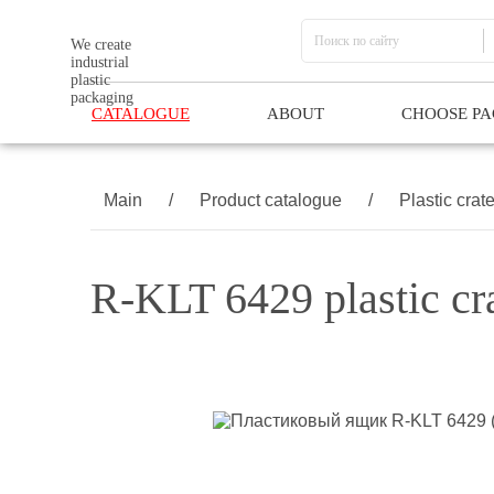
We create
industrial
plastic
packaging
CATALOGUE
ABOUT
CHOOSE P
Main
/
Product catalogue
/
Plastic crat
R-KLT 6429 plastic cr